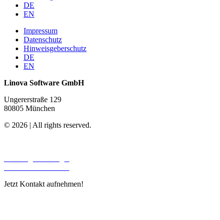
DE
EN
Impressum
Datenschutz
Hinweisgeberschutz
DE
EN
Linova Software GmbH
Ungererstraße 129
80805 München
© 2026 | All rights reserved.
Unsere Leistungen
Beratung & Strategie
Software Entwicklung
Jetzt Kontakt aufnehmen!
Tel.:
+49 (0) 89 4524 668-0
E-Mail:
info@linova.de