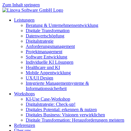
Zum Inhalt springen
Leistungen
Beratung & Unternehmensentwicklung
Digitale Transformation
Datenwertschöpfung
Digitalstrategie
Anforderungsmanagement
Projektmanagement
Software Entwicklung
Individuelle KI Lösungen
Healthcare und KI
Mobile Appentwicklung
UX/UI Design
Integrierte Managementsysteme &
Informationssicherheit
Workshops
KI-Use Case-Workshop
Digitalstrategie: Check-up!
Digitales Potential: erkennen & nutzen
Digitales Business: Visionen verwirklichen
Digitale Transformation: Herausforderungen meistern
Referenzen
Über uns