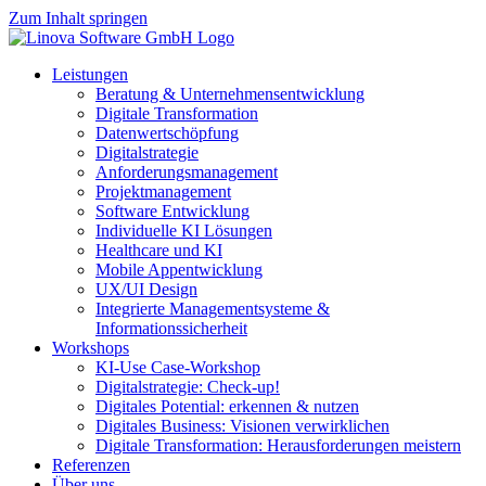
Zum Inhalt springen
Leistungen
Beratung & Unternehmensentwicklung
Digitale Transformation
Datenwertschöpfung
Digitalstrategie
Anforderungsmanagement
Projektmanagement
Software Entwicklung
Individuelle KI Lösungen
Healthcare und KI
Mobile Appentwicklung
UX/UI Design
Integrierte Managementsysteme &
Informationssicherheit
Workshops
KI-Use Case-Workshop
Digitalstrategie: Check-up!
Digitales Potential: erkennen & nutzen
Digitales Business: Visionen verwirklichen
Digitale Transformation: Herausforderungen meistern
Referenzen
Über uns