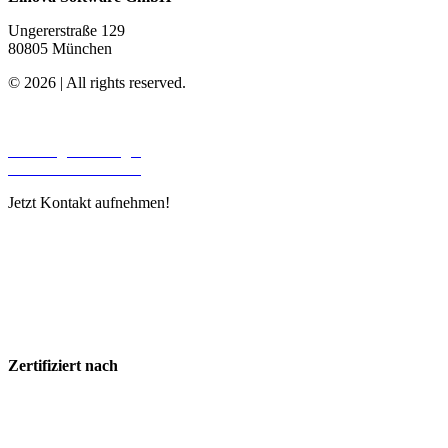
Ungererstraße 129
80805 München
© 2026 | All rights reserved.
Unsere Leistungen
Beratung & Strategie
Software Entwicklung
Jetzt Kontakt aufnehmen!
Tel.:
+49 (0) 89 4524 668-0
E-Mail:
info@linova.de
Zertifiziert nach